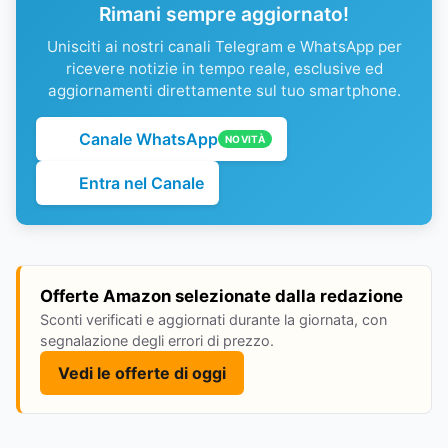
Rimani sempre aggiornato!
Unisciti ai nostri canali Telegram e WhatsApp per
ricevere notizie in tempo reale, esclusive ed
aggiornamenti direttamente sul tuo smartphone.
Canale WhatsApp
NOVITÀ
Entra nel Canale
Offerte Amazon selezionate dalla redazione
Sconti verificati e aggiornati durante la giornata, con
segnalazione degli errori di prezzo.
Vedi le offerte di oggi