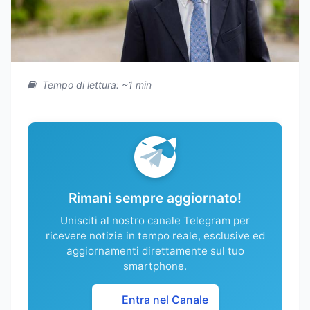
Tempo di lettura: ~1 min
Rimani sempre aggiornato!
Unisciti al nostro canale Telegram per
ricevere notizie in tempo reale, esclusive ed
aggiornamenti direttamente sul tuo
smartphone.
Entra nel Canale