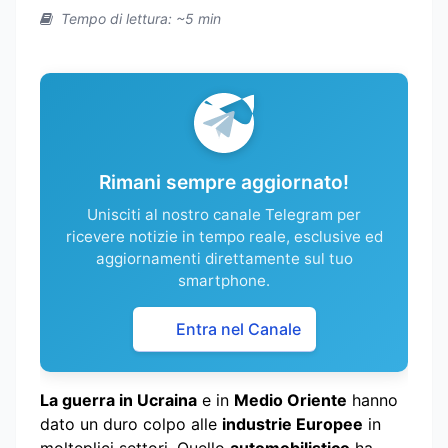
Tempo di lettura: ~5 min
Rimani sempre aggiornato!
Unisciti al nostro canale Telegram per
ricevere notizie in tempo reale, esclusive ed
aggiornamenti direttamente sul tuo
smartphone.
Entra nel Canale
La guerra in Ucraina
e in
Medio Oriente
hanno
dato un duro colpo alle
industrie Europee
in