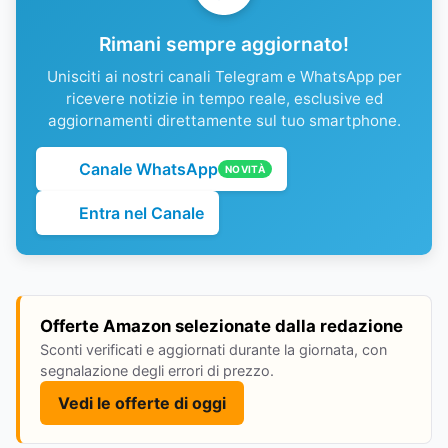
Rimani sempre aggiornato!
Unisciti ai nostri canali Telegram e WhatsApp per
ricevere notizie in tempo reale, esclusive ed
aggiornamenti direttamente sul tuo smartphone.
Canale WhatsApp
NOVITÀ
Entra nel Canale
Offerte Amazon selezionate dalla redazione
Sconti verificati e aggiornati durante la giornata, con
segnalazione degli errori di prezzo.
Vedi le offerte di oggi