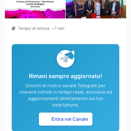
Tempo di lettura: ~7 min
Rimani sempre aggiornato!
Unisciti al nostro canale Telegram per
ricevere notizie in tempo reale, esclusive ed
aggiornamenti direttamente sul tuo
smartphone.
Entra nel Canale