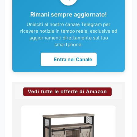
Rimani sempre aggiornato!
Unisciti al nostro canale Telegram per
ricevere notizie in tempo reale, esclusive ed
aggiornamenti direttamente sul tuo
smartphone.
Entra nel Canale