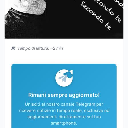
Tempo di lettura: ~2 min
Rimani sempre aggiornato!
Unisciti al nostro canale Telegram per
ricevere notizie in tempo reale, esclusive ed
aggiornamenti direttamente sul tuo
smartphone.