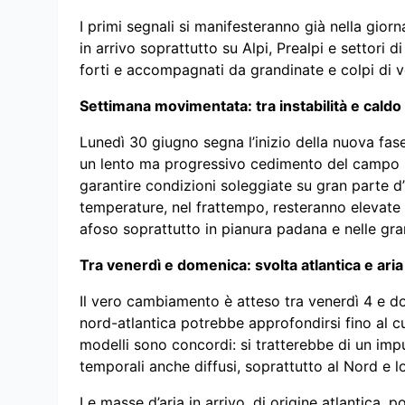
I primi segnali si manifesteranno già nella giorn
in arrivo soprattutto su Alpi, Prealpi e settori 
forti e accompagnati da grandinate e colpi di v
Settimana movimentata: tra instabilità e caldo
Lunedì 30 giugno segna l’inizio della nuova fase:
un lento ma progressivo cedimento del campo bar
garantire condizioni soleggiate su gran parte d’I
temperature, nel frattempo, resteranno elevate 
afoso soprattutto in pianura padana e nelle gran
Tra venerdì e domenica: svolta atlantica e aria
Il vero cambiamento è atteso tra venerdì 4 e d
nord-atlantica potrebbe approfondirsi fino al cu
modelli sono concordi: si tratterebbe di un impu
temporali anche diffusi, soprattutto al Nord e 
Le masse d’aria in arrivo, di origine atlantica,