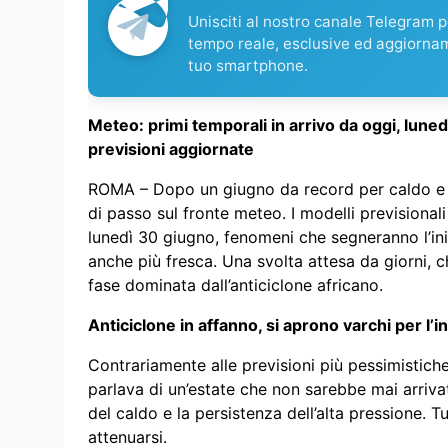
Unisciti al nostro canale Telegram pe
tempo reale, esclusive ed aggiorna
tuo smartphone.
Meteo: primi temporali in arrivo da oggi, luned
previsioni aggiornate
ROMA – Dopo un giugno da record per caldo e sta
di passo sul fronte meteo. I modelli previsionali
lunedì 30 giugno, fenomeni che segneranno l’ini
anche più fresca. Una svolta attesa da giorni,
fase dominata dall’anticiclone africano.
Anticiclone in affanno, si aprono varchi per l’in
Contrariamente alle previsioni più pessimistich
parlava di un’estate che non sarebbe mai arrivat
del caldo e la persistenza dell’alta pressione. 
attenuarsi.