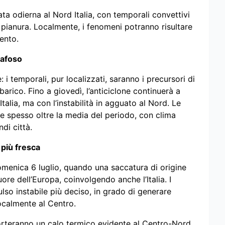
ata odierna al Nord Italia, con temporali convettivi
di pianura. Localmente, i fenomeni potranno risultare
ento.
 afoso
 i temporali, pur localizzati, saranno i precursori di
ico. Fino a giovedì, l’anticiclone continuerà a
talia, ma con l’instabilità in agguato al Nord. Le
e spesso oltre la media del periodo, con clima
di città.
 più fresca
omenica 6 luglio, quando una saccatura di origine
ore dell’Europa, coinvolgendo anche l’Italia. I
lso instabile più deciso, in grado di generare
localmente al Centro.
 porteranno un calo termico evidente al Centro-Nord,