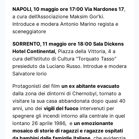
NAPOLI, 10 maggio ore 17:00 Via Nardones 17
,
a cura dell’Associazione Maksim Gor’ki.
Introduce e modera Antonio Marino regista e
sceneggiatore
SORRENTO, 11 maggio ore 18:00 Sala Dickens
Hotel Continental,
Piazza della Vittoria, 4 a
cura dell’Istituto di Cultura “Torquato Tasso”
presieduto da Luciano Russo. Introdue e modera
Salvatore Iorio
Protagonisti del film
un ex abitante evacuato
dalla zona dei dintorni di Chernobyl, tornato a
visitare la sua casa abbandonata dopo quasi 40
anni, uno dei
vigili del fuoco
intervenuti per
spegnere gli incendi intorno alla centrale in quel
lontano 26 aprile 1986, e
un emozionante
mosaico di storie di ragazzi e ragazze ospitati
da bambini dalle famiglie italiane
, che evidenzia