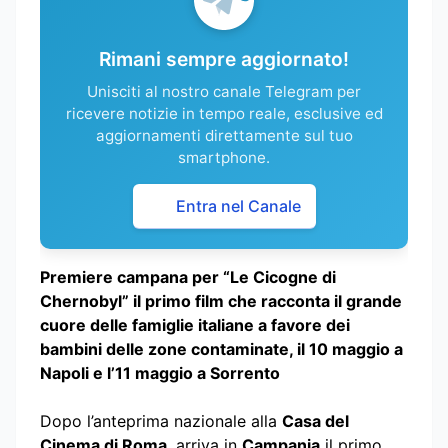
Rimani sempre aggiornato!
Unisciti al nostro canale Telegram per
ricevere notizie in tempo reale, esclusive ed
aggiornamenti direttamente sul tuo
smartphone.
Entra nel Canale
Premiere campana per “Le Cicogne di
Chernobyl” il primo film che racconta il grande
cuore delle famiglie italiane a favore dei
bambini delle zone contaminate, il 10 maggio a
Napoli e l’11 maggio a Sorrento
Dopo l’anteprima nazionale alla
Casa del
Cinema di Roma
, arriva in
Campania
il primo