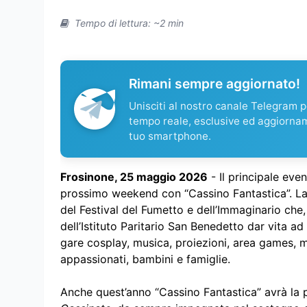
Tempo di lettura: ~2 min
Rimani sempre aggiornato!
Unisciti al nostro canale Telegram pe
tempo reale, esclusive ed aggiorna
tuo smartphone.
Frosinone, 25 maggio 2026
- Il principale eve
prossimo weekend con “Cassino Fantastica”. La c
del Festival del Fumetto e dell’Immaginario che, 
dell’Istituto Paritario San Benedetto dar vita ad
gare cosplay, musica, proiezioni, area games, m
appassionati, bambini e famiglie.
Anche quest’anno “Cassino Fantastica” avrà la 