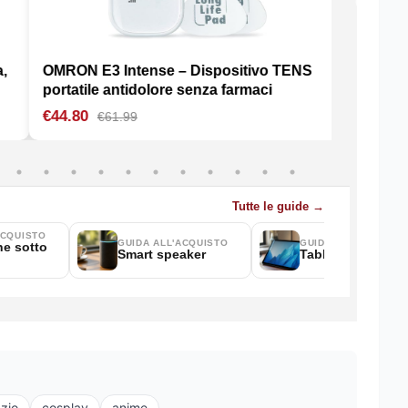
zio
cosplay
anime