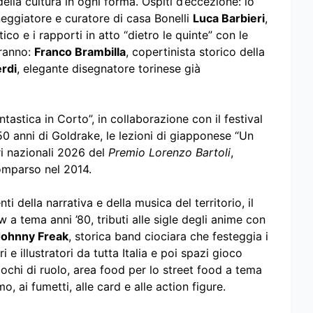
lla cultura in ogni forma. Ospiti d’eccezione: lo
eggiatore e curatore di casa Bonelli
Luca Barbieri
,
ico e i rapporti in atto “dietro le quinte” con le
eranno:
Franco Brambilla
, copertinista storico della
rdi
, elegante disegnatore torinese già
astica in Corto”, in collaborazione con il festival
0 anni di Goldrake, le lezioni di giapponese “Un
ri nazionali 2026 del
Premio Lorenzo Bartoli
,
mparso nel 2014.
i della narrativa e della musica del territorio, il
 a tema anni ’80, tributi alle sigle degli anime con
Johnny Freak
, storica band ciociara che festeggia i
ri e illustratori da tutta Italia e poi spazi gioco
chi di ruolo, area food per lo street food a tema
, ai fumetti, alle card e alle action figure.