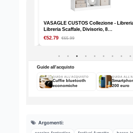
Argomenti:
cassino-fantastica
festival-fumetto
basso-la