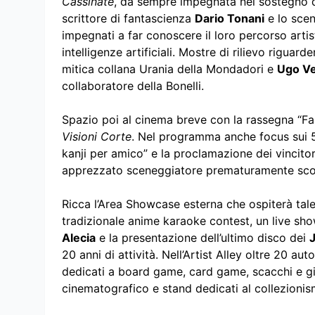
Cassinate
, da sempre impegnata nel sostegno de
scrittore di fantascienza
Dario Tonani
e lo scen
impegnati a far conoscere il loro percorso artist
intelligenze artificiali. Mostre di rilievo riguard
mitica collana Urania della Mondadori e
Ugo Ve
collaboratore della Bonelli.
Spazio poi al cinema breve con la rassegna “Fant
Visioni Corte
. Nel programma anche focus sui 5
kanji per amico” e la proclamazione dei vincito
apprezzato sceneggiatore prematuramente sco
Ricca l’Area Showcase esterna che ospiterà talent
tradizionale anime karaoke contest, un live show
Alecia
e la presentazione dell’ultimo disco dei
20 anni di attività. Nell’Artist Alley oltre 20 auto
dedicati a board game, card game, scacchi e gio
cinematografico e stand dedicati al collezionismo