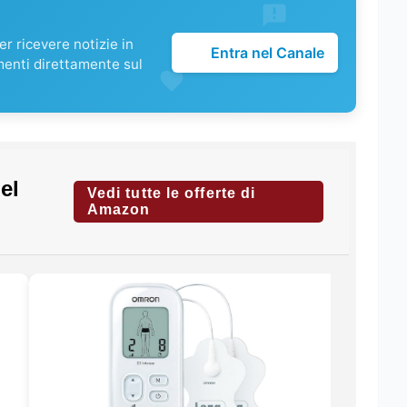
r ricevere notizie in
Entra nel Canale
menti direttamente sul