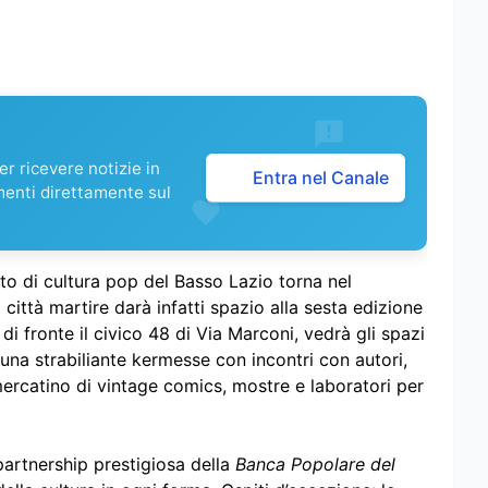
r ricevere notizie in
Entra nel Canale
menti direttamente sul
nto di cultura pop del Basso Lazio torna nel
ittà martire darà infatti spazio alla sesta edizione
di fronte il civico 48 di Via Marconi, vedrà gli spazi
 una strabiliante kermesse con incontri con autori,
ercatino di vintage comics, mostre e laboratori per
partnership prestigiosa della
Banca Popolare del