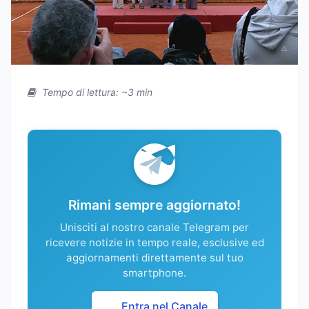
Tempo di lettura: ~3 min
Rimani sempre aggiornato!
Unisciti al nostro canale Telegram per
ricevere notizie in tempo reale, esclusive ed
aggiornamenti direttamente sul tuo
smartphone.
Entra nel Canale