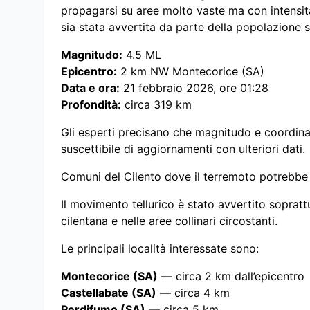
propagarsi su aree molto vaste ma con intensit
sia stata avvertita da parte della popolazione
Magnitudo:
4.5 ML
Epicentro:
2 km NW Montecorice (SA)
Data e ora:
21 febbraio 2026, ore 01:28
Profondità:
circa 319 km
Gli esperti precisano che magnitudo e coordina
suscettibile di aggiornamenti con ulteriori dati.
Comuni del Cilento dove il terremoto potrebbe
Il movimento tellurico è stato avvertito soprattut
cilentana e nelle aree collinari circostanti.
Le principali località interessate sono:
Montecorice (SA)
— circa 2 km dall’epicentro
Castellabate (SA)
— circa 4 km
Perdifumo (SA)
— circa 5 km