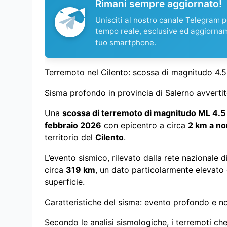
Rimani sempre aggiornato!
Unisciti al nostro canale Telegram pe
tempo reale, esclusive ed aggiorna
tuo smartphone.
Terremoto nel Cilento: scossa di magnitudo 4.5 
Sisma profondo in provincia di Salerno avverti
Una
scossa di terremoto di magnitudo ML 4.5
febbraio 2026
con epicentro a circa
2 km a no
territorio del
Cilento
.
L’evento sismico, rilevato dalla rete nazionale d
circa
319 km
, un dato particolarmente elevato c
superficie.
Caratteristiche del sisma: evento profondo e no
Secondo le analisi sismologiche, i terremoti ch