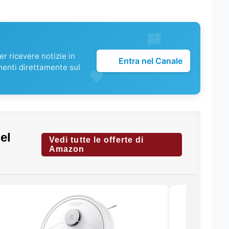
r ricevere notizie in
Entra nel Canale
menti direttamente sul