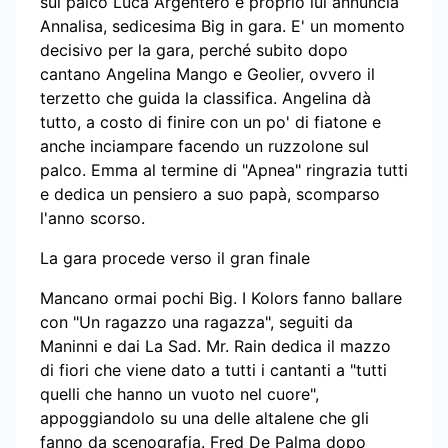
sul palco Luca Argentero e proprio lui annuncia
Annalisa, sedicesima Big in gara. E' un momento
decisivo per la gara, perché subito dopo
cantano Angelina Mango e Geolier, ovvero il
terzetto che guida la classifica. Angelina dà
tutto, a costo di finire con un po' di fiatone e
anche inciampare facendo un ruzzolone sul
palco. Emma al termine di "Apnea" ringrazia tutti
e dedica un pensiero a suo papà, scomparso
l'anno scorso.
La gara procede verso il gran finale
Mancano ormai pochi Big. I Kolors fanno ballare
con "Un ragazzo una ragazza", seguiti da
Maninni e dai La Sad. Mr. Rain dedica il mazzo
di fiori che viene dato a tutti i cantanti a "tutti
quelli che hanno un vuoto nel cuore",
appoggiandolo su una delle altalene che gli
fanno da scenografia. Fred De Palma dopo