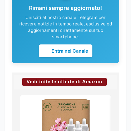
Rimani sempre aggiornato!
Unisciti al nostro canale Telegram per
ricevere notizie in tempo reale, esclusive ed
aggiornamenti direttamente sul tuo
smartphone.
Entra nel Canale