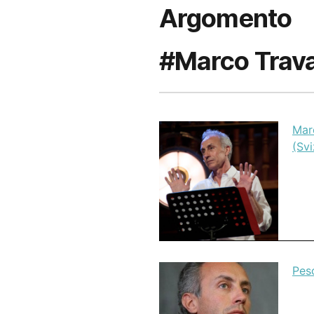
Argomento
#Marco Trava
Mar
(Svi
Pesc