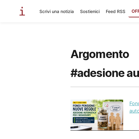
OF
Scrivi una notizia
Sostienici
Feed RSS
Argomento
#adesione a
Fond
aut