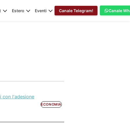
t
Estero
Eventi
Canale Telegram!
Canale Wh
i con l'adesione
ECONOMIA