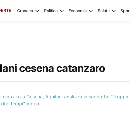
FERTE
Cronaca
Politica
Economia
Salute
Spor
ilani cesena catanzaro
nzaro ko a Cesena, Aquilani analizza la sconfitta: “Troppa 
i due tempi” Video