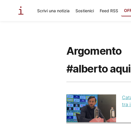
OF
Scrivi una notizia
Sostienici
Feed RSS
Argomento
#alberto aqu
Cata
tra 