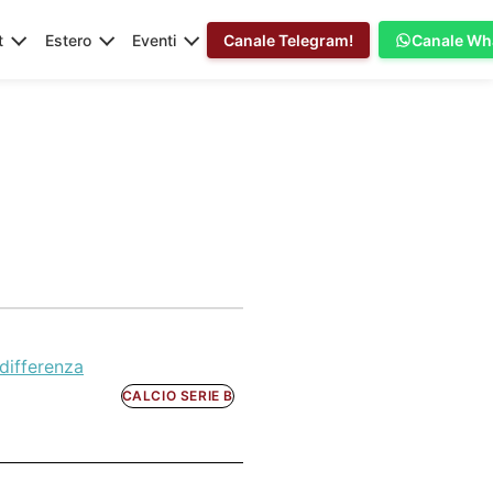
t
Estero
Eventi
Canale Telegram!
Canale Wh
differenza
CALCIO SERIE B