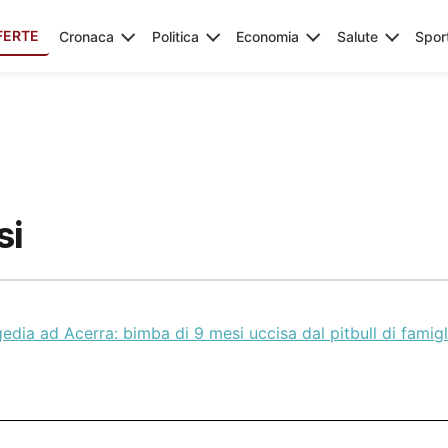
FERTE
Cronaca
Politica
Economia
Salute
Spor
si
edia ad Acerra: bimba di 9 mesi uccisa dal pitbull di famigl