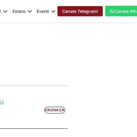
t
Estero
Eventi
Canale Telegram!
Canale Wh
ia
CRONACA