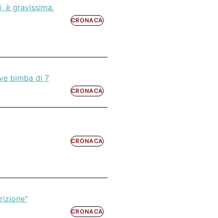
i, è gravissima.
CRONACA
ave bimba di 7
CRONACA
CRONACA
rizione"
CRONACA