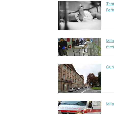
Tent
Fer
Mila
mes
Cune
Mila