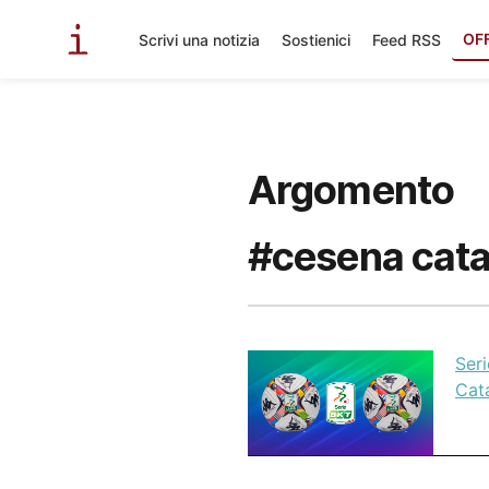
OF
Scrivi una notizia
Sostienici
Feed RSS
Argomento
#cesena cata
Seri
Cat