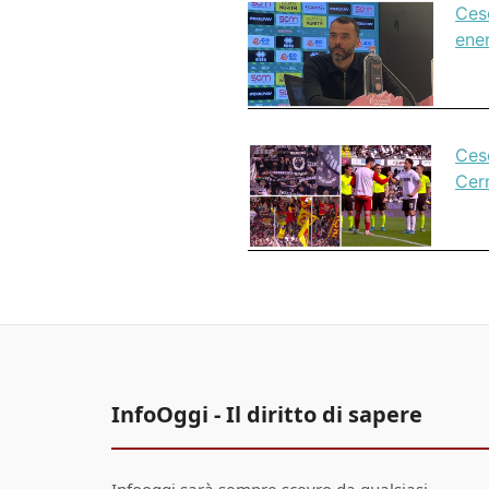
Cese
ene
Cese
Cerr
InfoOggi - Il diritto di sapere
Infooggi sarà sempre scevro da qualsiasi