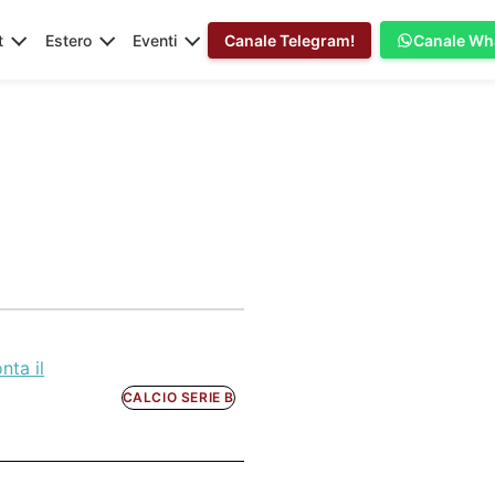
t
Estero
Eventi
Canale Telegram!
Canale Wh
nta il
CALCIO SERIE B