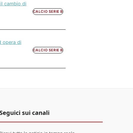
il cambio di
CALCIO SERIE B
d opera di
CALCIO SERIE B
Seguici sui canali
Ricevi tutte le notizie in tempo reale