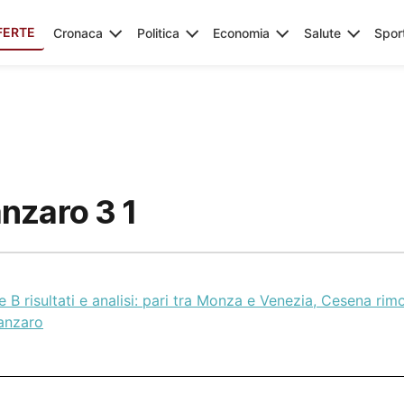
FERTE
Cronaca
Politica
Economia
Salute
Spor
nzaro 3 1
e B risultati e analisi: pari tra Monza e Venezia, Cesena rimo
anzaro