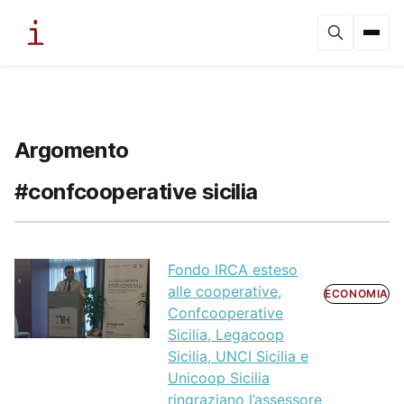
Argomento
#confcooperative sicilia
Fondo IRCA esteso
alle cooperative,
ECONOMIA
Confcooperative
Sicilia, Legacoop
Sicilia, UNCI Sicilia e
Unicoop Sicilia
ringraziano l’assessore