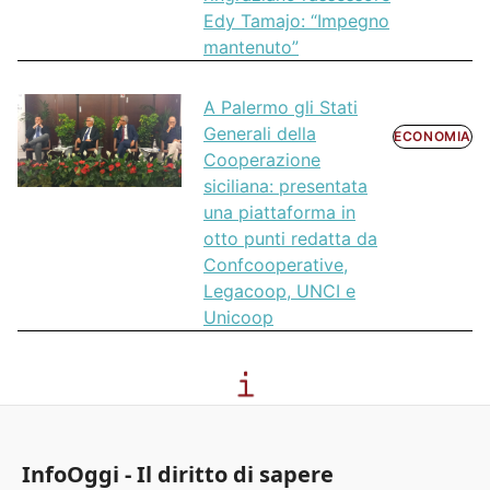
Edy Tamajo: “Impegno
mantenuto”
A Palermo gli Stati
Generali della
ECONOMIA
Cooperazione
siciliana: presentata
una piattaforma in
otto punti redatta da
Confcooperative,
Legacoop, UNCI e
Unicoop
InfoOggi - Il diritto di sapere