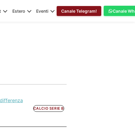
t
Estero
Eventi
Canale Telegram!
Canale Wh
differenza
CALCIO SERIE B