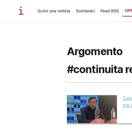
OF
Scrivi una notizia
Sostienici
Feed RSS
Argomento
#continuita 
Cata
tra 