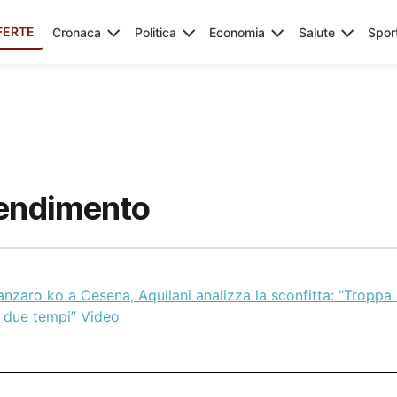
FERTE
Cronaca
Politica
Economia
Salute
Spor
rendimento
nzaro ko a Cesena, Aquilani analizza la sconfitta: “Troppa 
i due tempi” Video