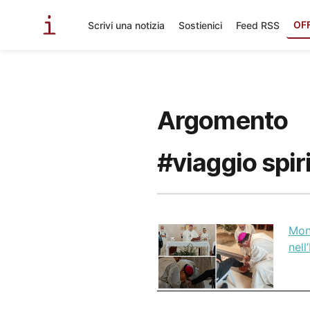
OF
Scrivi una notizia
Sostienici
Feed RSS
Argomento
#viaggio spir
Mon
nell