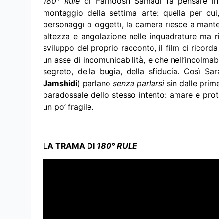
180° Rule
di Farnoosh Samadi fa pensare inf
montaggio della settima arte: quella per cu
personaggi o oggetti, la camera riesce a manten
altezza e angolazione nelle inquadrature ma 
sviluppo del proprio racconto, il film ci ricord
un asse di incomunicabilità, e che nell’incolmab
segreto, della bugia, della sfiducia. Così Sar
Jamshidi
) parlano
senza parlarsi
sin dalle prim
paradossale dello stesso intento: amare e prot
un po’ fragile.
LA TRAMA DI
180° RULE