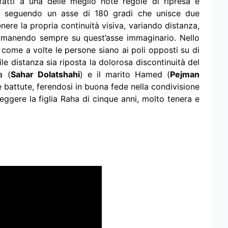
atti a una delle meglio note regole di ripresa e
i, seguendo un asse di 180 gradi che unisce due
ere la propria continuità visiva, variando distanza,
rimanendo sempre su quest’asse immaginario. Nello
a come a volte le persone siano ai poli opposti su di
ile distanza sia riposta la dolorosa discontinuità del
a (
Sahar Dolatshahi
) e il marito Hamed (
Pejman
e battute, ferendosi in buona fede nella condivisione
eggere la figlia Raha di cinque anni, molto tenera e