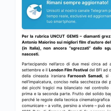
Rimani sempre aggiornato!
Unisciti al nostro canale Telegram pe
tempo reale, esclusive ed aggiorna
tuo smartphone.
Per la rubrica UNCUT GEMS – diamanti grez
Antonio Maiorino sui migliori film d’autore d
(in Italia), non ancora “sgrezzati” dallo sgu
nascosti.
Partecipando nell’arco di due mesi circa ad alt
settembre e il
London Film Festival
del BFI ad o
della cineasta iraniana
Farnoosh Samadi
, si
nell’impalcatura, conciso nella secchezza dei 
dei picchi tragici ma bilanciato nel controllo 
prima e la seconda parte. Frutto del solido baga
perché le regole della tecnica cinematografica
comunicare – a volte, persino a vivere – può ess