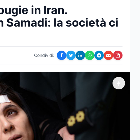
bugie in Iran.
h Samadi: la società ci
Condividi: