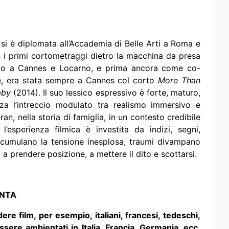
 si è diplomata all’Accademia di Belle Arti a Roma e
on i primi cortometraggi dietro la macchina da presa
ato a Cannes e Locarno, e prima ancora come co-
ose, era stata sempre a Cannes col corto
More Than
aby
(2014). Il suo lessico espressivo è forte, maturo,
a l’intreccio modulato tra realismo immersivo e
n, nella storia di famiglia, in un contesto credibile
esperienza filmica è investita da indizi, segni,
i cumulano la tensione inesplosa, traumi divampano
 a prendere posizione, a mettere il dito e scottarsi.
ONTA
 film, per esempio, italiani, francesi, tedeschi,
ssere ambientati in Italia, Francia, Germania, ecc.