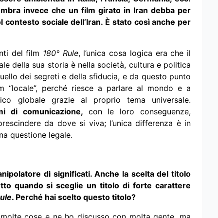
embra invece che un film girato in Iran debba per
l contesto sociale dell’Iran. È stato così anche per
ti del film
180° Rule
, l’unica cosa logica era che il
ale della sua storia è nella società, cultura e politica
quello dei segreti e della sfiducia, e da questo punto
m “locale”, perché riesce a parlare al mondo e a
ico globale grazie al proprio tema universale.
emi di comunicazione,
con le loro conseguenze,
rescindere da dove si viva; l’unica differenza è in
na questione legale.
nipolatore di significati. Anche la scelta del titolo
to quando si sceglie un titolo di forte carattere
ule
. Perché hai scelto questo titolo?
 a molte cose e ne ho discusso con molta gente, ma