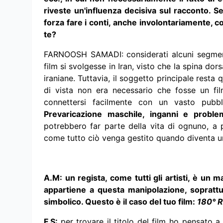
riveste un'influenza decisiva sul racconto. S
forza fare i conti, anche involontariamente, co
te?
FARNOOSH SAMADI: considerati alcuni segmen
film si svolgesse in Iran, visto che la spina dors
iraniane. Tuttavia, il soggetto principale resta 
di vista non era necessario che fosse un fil
connettersi facilmente con un vasto pubbl
Prevaricazione maschile, inganni e probl
potrebbero far parte della vita di ognuno, a p
come tutto ciò venga gestito quando diventa u
A.M: un regista, come tutti gli artisti, è un ma
appartiene a questa manipolazione, soprattut
simbolico. Questo è il caso del tuo film:
180° R
F.S:
per trovare il titolo del film ho pensato