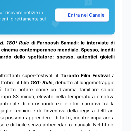
r ricevere notizie in
Entra nel Canale
menti direttamente sul
zi,
180° Rule
di Farnoosh Samadi: le interviste di
el cinema contemporaneo mondiale. Spesso, inediti
ardo dello spettatore; spesso, autentici gioielli
rettanti super-festival, il
Toronto Film Festival
a
ttobre, il film
180° Rule
, debutto al lungometraggio
 è fatto notare come un dramma familiare solido
propri 83 minuti, elevato nella temperatura emotiva
autoriale di corrispondenze e ritmi narrativi tra la
glio tecnico e dell’inventiva della regista dell’Iran:
 si possono apprendere, di fatto, mentre imparare a
ere difficile senza abbecedari o manuali. Nel titolo,