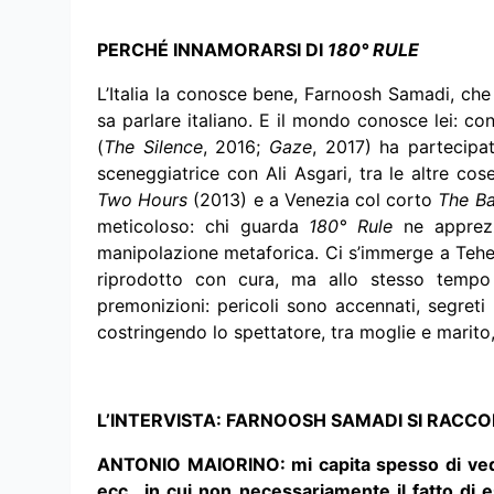
PERCHÉ INNAMORARSI DI
180° RULE
L’Italia la conosce bene, Farnoosh Samadi, che
sa parlare italiano. E il mondo conosce lei: c
(
The Silence
, 2016;
Gaze
, 2017) ha partecip
sceneggiatrice con Ali Asgari, tra le altre c
Two Hours
(2013) e a Venezia col corto
The B
meticoloso: chi guarda
180° Rule
ne apprezz
manipolazione metaforica. Ci s’immerge a Tehera
riprodotto con cura, ma allo stesso tempo l’
premonizioni: pericoli sono accennati, segret
costringendo lo spettatore, tra moglie e marito,
L’INTERVISTA: FARNOOSH SAMADI SI RACC
ANTONIO MAIORINO: mi capita spesso di vedere
ecc., in cui non necessariamente il fatto di e