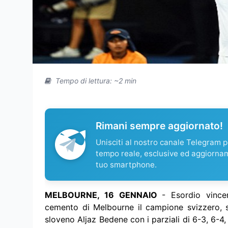
Tempo di lettura: ~2 min
Rimani sempre aggiornato!
Unisciti al nostro canale Telegram pe
tempo reale, esclusive ed aggiorna
tuo smartphone.
MELBOURNE, 16 GENNAIO
- Esordio vince
cemento di Melbourne il campione svizzero, se
sloveno Aljaz Bedene con i parziali di 6-3, 6-