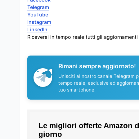
Telegram
YouTube
Instagram
LinkedIn
Riceverai in tempo reale tutti gli aggiornament
Rimani sempre aggiornato!
Unisciti al nostro canale Telegram pe
tempo reale, esclusive ed aggiorna
tuo smartphone.