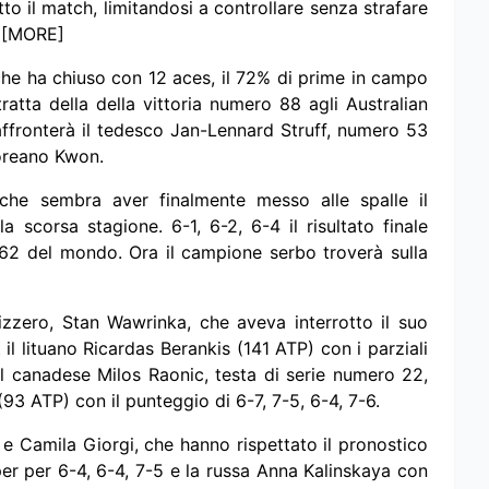
tto il match, limitandosi a controllare senza strafare
. [MORE]
 che ha chiuso con 12 aces, il 72% di prime in campo
 tratta della della vittoria numero 88 agli Australian
affronterà il tedesco Jan-Lennard Struff, numero 53
coreano Kwon.
he sembra aver finalmente messo alle spalle il
corsa stagione. 6-1, 6-2, 6-4 il risultato finale
62 del mondo. Ora il campione serbo troverà sulla
 svizzero, Stan Wawrinka, che aveva interrotto il suo
l lituano Ricardas Berankis (141 ATP) con i parziali
r il canadese Milos Raonic, testa di serie numero 22,
93 ATP) con il punteggio di 6-7, 7-5, 6-4, 7-6.
ni e Camila Giorgi, che hanno rispettato il pronostico
per per 6-4, 6-4, 7-5 e la russa Anna Kalinskaya con