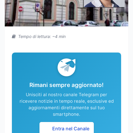
Tempo di lettura: ~4 min
Rimani sempre aggiornato!
Unisciti al nostro canale Telegram per
ricevere notizie in tempo reale, esclusive ed
aggiornamenti direttamente sul tuo
smartphone.
Entra nel Canale