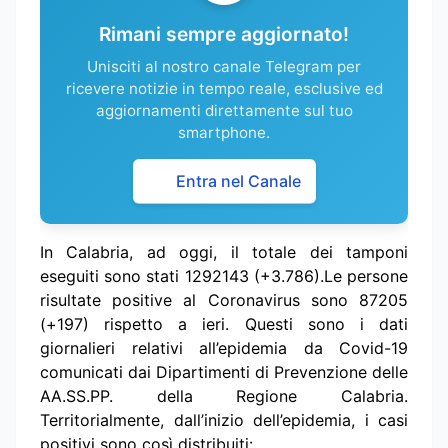
Rimani sempre aggiornato!
Unisciti al nostro canale Telegram per
ricevere notizie in tempo reale, esclusive ed
aggiornamenti direttamente sul tuo
smartphone.
Entra nel Canale
In Calabria, ad oggi, il totale dei tamponi
eseguiti sono stati 1292143 (+3.786).Le persone
risultate positive al Coronavirus sono 87205
(+197) rispetto a ieri. Questi sono i dati
giornalieri relativi all’epidemia da Covid-19
comunicati dai Dipartimenti di Prevenzione delle
AA.SS.PP. della Regione Calabria.
Territorialmente, dall’inizio dell’epidemia, i casi
positivi sono così distribuiti: