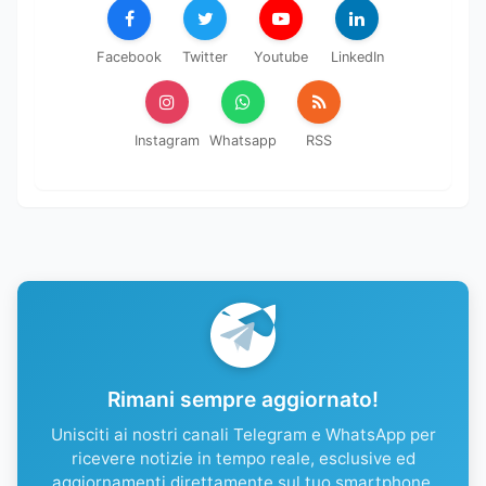
Facebook
Twitter
Youtube
LinkedIn
Instagram
Whatsapp
RSS
Rimani sempre aggiornato!
Unisciti ai nostri canali Telegram e WhatsApp per
ricevere notizie in tempo reale, esclusive ed
aggiornamenti direttamente sul tuo smartphone.