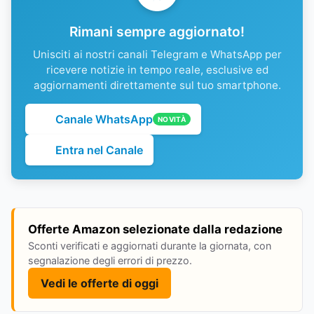
Rimani sempre aggiornato!
Unisciti ai nostri canali Telegram e WhatsApp per
ricevere notizie in tempo reale, esclusive ed
aggiornamenti direttamente sul tuo smartphone.
Canale WhatsApp
NOVITÀ
Entra nel Canale
Offerte Amazon selezionate dalla redazione
Sconti verificati e aggiornati durante la giornata, con
segnalazione degli errori di prezzo.
Vedi le offerte di oggi