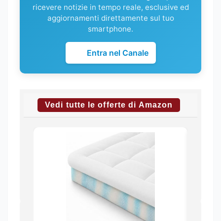
ricevere notizie in tempo reale, esclusive ed
aggiornamenti direttamente sul tuo
smartphone.
Entra nel Canale