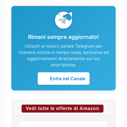
Rimani sempre aggiornato!
Unisciti al nostro canale Telegram per
ricevere notizie in tempo reale, esclusive ed
aggiornamenti direttamente sul tuo
smartphone.
Entra nel Canale