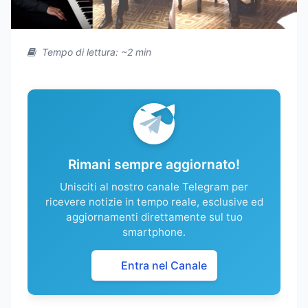
Tempo di lettura: ~2 min
Rimani sempre aggiornato!
Unisciti al nostro canale Telegram per
ricevere notizie in tempo reale, esclusive ed
aggiornamenti direttamente sul tuo
smartphone.
Entra nel Canale