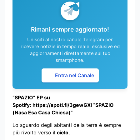
Rimani sempre aggiornato!
Unisciti al nostro canale Telegram per
ricevere notizie in tempo reale, esclusive ed
aggiornamenti direttamente sul tuo
smartphone.
Entra nel Canale
“SPAZIO” EP su
Spotify:
https://spoti.fi/3gewGXI
“SPAZIO
(Nasa Esa Casa Chiesa)”
Lo sguardo degli abitanti della terra è sempre
più rivolto verso il
cielo
,