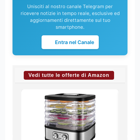
Unisciti al nostro canale Telegram per
ricevere notizie in tempo reale, esclusive ed
aggiornamenti direttamente sul tuo
smartphone.
Entra nel Canale