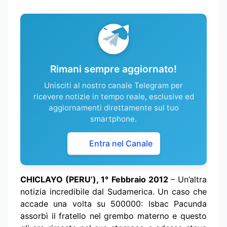
Rimani sempre aggiornato!
Unisciti al nostro canale Telegram per
ricevere notizie in tempo reale, esclusive ed
aggiornamenti direttamente sul tuo
smartphone.
Entra nel Canale
CHICLAYO (PERU’), 1° Febbraio 2012
– Un’altra
notizia incredibile dal Sudamerica. Un caso che
accade una volta su 500000: Isbac Pacunda
assorbì il fratello nel grembo materno e questo