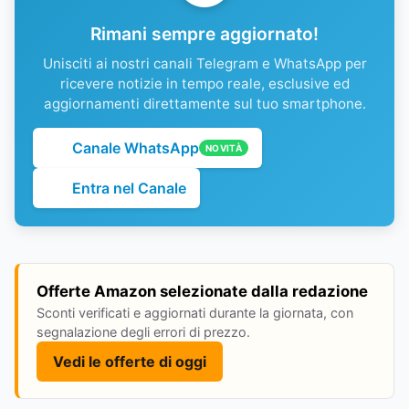
Rimani sempre aggiornato!
Unisciti ai nostri canali Telegram e WhatsApp per
ricevere notizie in tempo reale, esclusive ed
aggiornamenti direttamente sul tuo smartphone.
Canale WhatsApp
NOVITÀ
Entra nel Canale
Offerte Amazon selezionate dalla redazione
Sconti verificati e aggiornati durante la giornata, con
segnalazione degli errori di prezzo.
Vedi le offerte di oggi