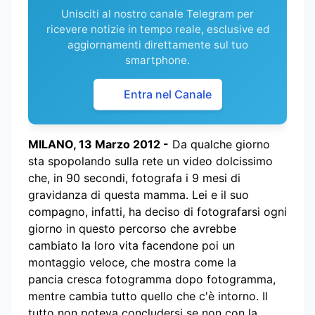
Unisciti al nostro canale Telegram per
ricevere notizie in tempo reale, esclusive ed
aggiornamenti direttamente sul tuo
smartphone.
Entra nel Canale
MILANO, 13 Marzo 2012 -
Da qualche giorno
sta spopolando sulla rete un video dolcissimo
che, in 90 secondi, fotografa i 9 mesi di
gravidanza di questa mamma. Lei e il suo
compagno, infatti, ha deciso di fotografarsi ogni
giorno in questo percorso che avrebbe
cambiato la loro vita facendone poi un
montaggio veloce, che mostra come la
pancia cresca fotogramma dopo fotogramma,
mentre cambia tutto quello che c'è intorno. Il
tutto non poteva concludersi se non con la