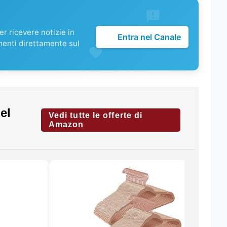
r ricevere notizie in
Entra nel Canale
menti direttamente sul