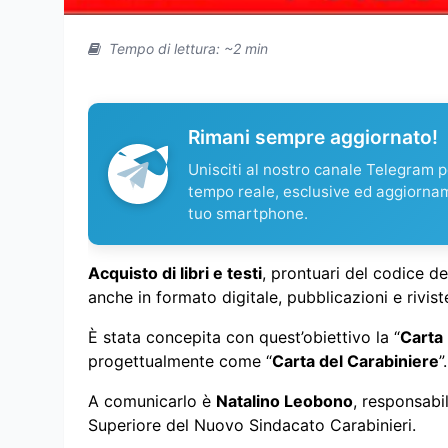
Tempo di lettura: ~2 min
Rimani sempre aggiornato!
Unisciti al nostro canale Telegram pe
tempo reale, esclusive ed aggiorna
tuo smartphone.
Acquisto di libri e testi
, prontuari del codice d
anche in formato digitale, pubblicazioni e riviste u
È stata concepita con quest’obiettivo la “
Carta 
progettualmente come “
Carta del Carabiniere
”.
A comunicarlo è
Natalino Leobono
, responsabi
Superiore del Nuovo Sindacato Carabinieri.