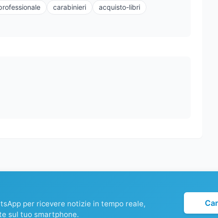
rofessionale
carabinieri
acquisto-libri
Ca
atsApp per ricevere notizie in tempo reale,
te sul tuo smartphone.