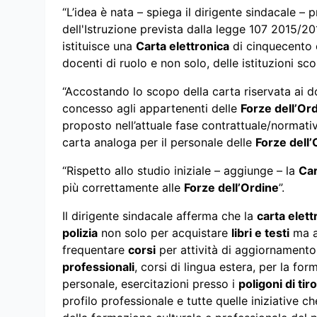
“L’idea è nata – spiega il dirigente sindacale – 
dell'Istruzione prevista dalla legge 107 2015/20
istituisce una
Carta elettronica
di cinquecento e
docenti di ruolo e non solo, delle istituzioni sco
“Accostando lo scopo della carta riservata ai d
concesso agli appartenenti delle
Forze dell’Or
proposto nell’attuale fase contrattuale/normativa
carta analoga per il personale delle
Forze dell’
“Rispetto allo studio iniziale – aggiunge – la
Car
più correttamente alle
Forze dell’Ordine
”.
Il dirigente sindacale afferma che la
carta elett
polizia
non solo per acquistare
libri e testi
ma an
frequentare
corsi
per attività di aggiornamento 
professionali
, corsi di lingua estera, per la f
personale, esercitazioni presso i
poligoni di tiro
profilo professionale e tutte quelle iniziative che