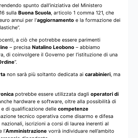
prendendo spunto dall’iniziativa del Ministero
16 sulla
Buona Scuola
, articolo 1 comma 121, che
uro annui per l'
aggiornamento
e la formazione dei
lastiche”.
ocenti, a ciò che potrebbe essere parimenti
dine
– precisa
Natalino Leobono
– abbiamo
, di coinvolgere il Governo per l’istituzione di una
Ordine
”.
ta
non sarà più soltanto dedicata ai
carabinieri
, ma
ronica
potrebbe essere utilizzata dagli
operatori di
che hardware e software, oltre alla possibilità di
e di qualificazione delle
competenze
ormazione tecnico operativa come disarmo e difesa
nazionali, iscrizioni a corsi di laurea inerenti al
 l’
Amministrazione
vorrà individuare nell’ambito