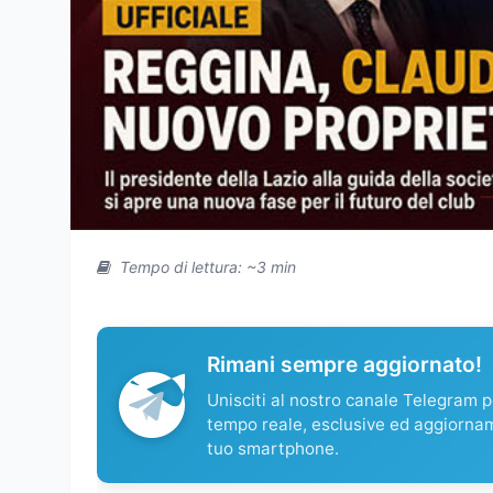
Tempo di lettura: ~3 min
Rimani sempre aggiornato!
Unisciti al nostro canale Telegram pe
tempo reale, esclusive ed aggiorna
tuo smartphone.