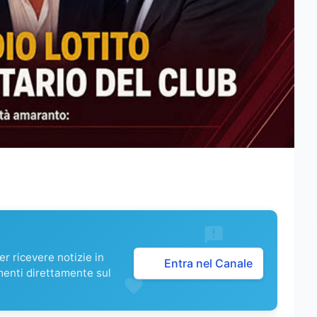
r ricevere notizie in
Entra nel Canale
menti direttamente sul