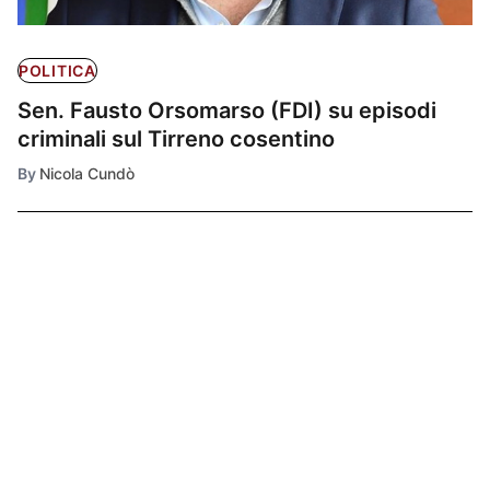
POLITICA
Sen. Fausto Orsomarso (FDI) su episodi
criminali sul Tirreno cosentino
By
Nicola Cundò
Ultimissime
1
INFO LAVORO