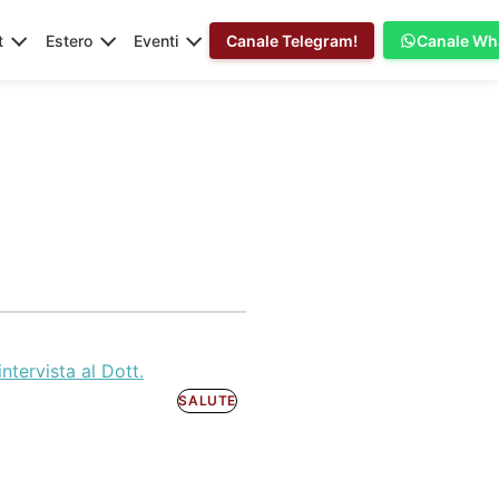
t
Estero
Eventi
Canale Telegram!
Canale Wh
ntervista al Dott.
SALUTE