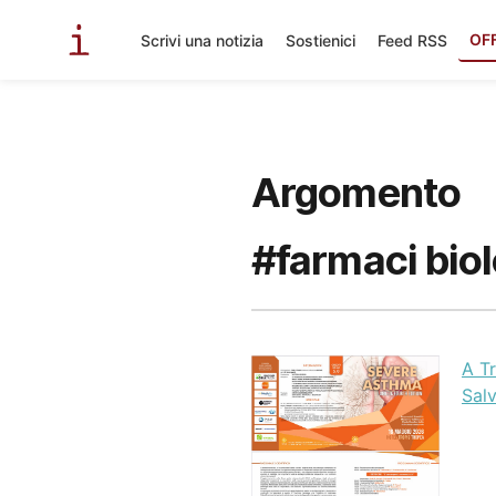
OF
Scrivi una notizia
Sostienici
Feed RSS
Argomento
#farmaci biol
A Tr
Sal