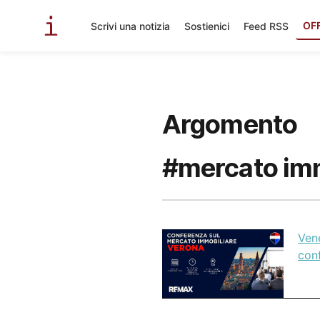
OF
Scrivi una notizia
Sostienici
Feed RSS
Argomento
#mercato imm
Ven
conf