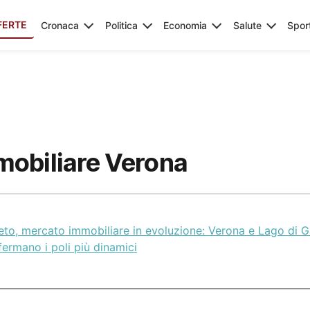
FERTE
Cronaca
Politica
Economia
Salute
Spor
obiliare Verona
eto, mercato immobiliare in evoluzione: Verona e Lago di G
ermano i poli più dinamici