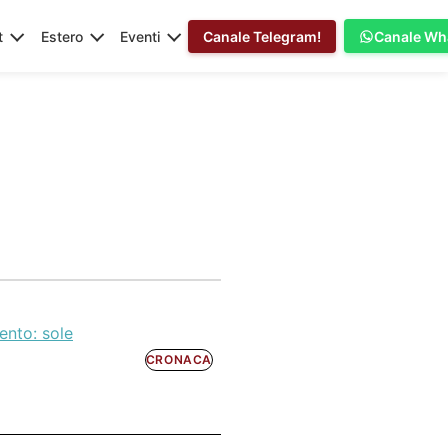
t
Estero
Eventi
Canale Telegram!
Canale Wh
ento: sole
CRONACA