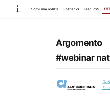
OF
Scrivi una notizia
Sostienici
Feed RSS
Argomento
#webinar nat
“A N
Fest