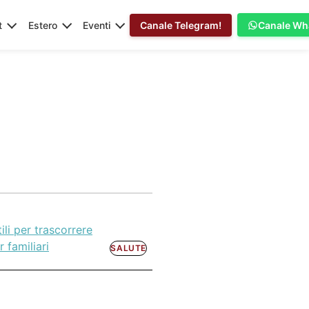
t
Estero
Eventi
Canale Telegram!
Canale Wh
ili per trascorrere
 familiari
SALUTE