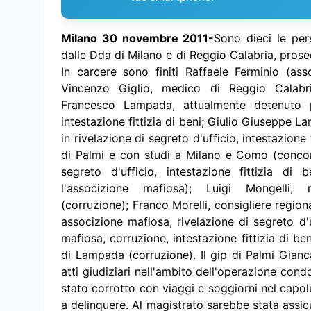
Milano 30 novembre 2011-
Sono dieci le per
dalle Dda di Milano e di Reggio Calabria, prosecu
In carcere sono finiti Raffaele Ferminio (ass
Vincenzo Giglio, medico di Reggio Calabri
Francesco Lampada, attualmente detenuto 
intestazione fittizia di beni; Giulio Giuseppe
in rivelazione di segreto d'ufficio, intestazione
di Palmi e con studi a Milano e Como (concors
segreto d'ufficio, intestazione fittizia di 
l'associzione mafiosa); Luigi Mongelli
(corruzione); Franco Morelli, consigliere regio
associzione mafiosa, rivelazione di segreto d'
mafiosa, corruzione, intestazione fittizia di be
di Lampada (corruzione). Il gip di Palmi Gianc
atti giudiziari nell'ambito dell'operazione con
stato corrotto con viaggi e soggiorni nel capol
a delinquere. Al magistrato sarebbe stata assic