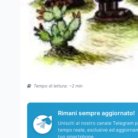
Tempo di lettura: ~2 min
Rimani sempre aggiornato!
Unisciti al nostro canale Telegram pe
tempo reale, esclusive ed aggiorna
tuo smartphone.