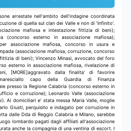
sone arrestate nell'ambito dell'indagine coordinata
zione di quella sul clan dei Valle e non di 'Infinito'.
ociazione mafiosa e intestazione fittizia di beni);
a (concorso esterno in associazione mafiosa);
per associazione mafiosa, concorso in usura e
 Lampada (associazione mafiosa, corruzione, concorso
 fittizia di beni); Vincenzo Minasi, avvocato del foro
o esterno in associazione mafiosa, rivelazione di
beni, [MORE]aggravato dalla finalita' di favorire
, maresciallo capo della Guardia di Finanza
nale presso la Regione Calabria (concorso esterno in
ufficio e corruzione); Leonardo Valle (associazione
ni). Ai domiciliari e' stata messa Maria Valle, moglie
arlo Giusti, perquisito e indagato per corruzione in
dotta dalle Dda di Reggio Calabria e Milano, sarebbe
uogo lombardo pagati dagli affiliati all'associazione
urata anche la compagnia di una ventina di escort. I