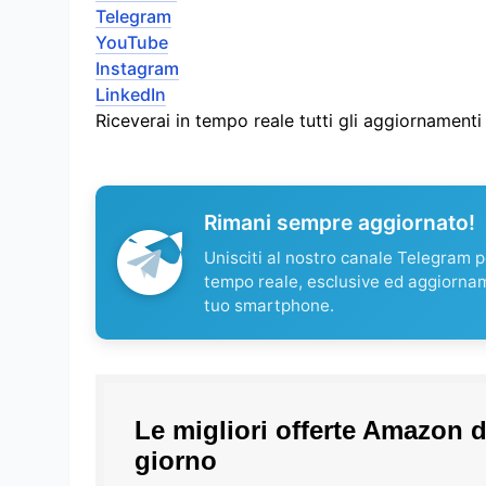
Telegram
YouTube
Instagram
LinkedIn
Riceverai in tempo reale tutti gli aggiornament
Rimani sempre aggiornato!
Unisciti al nostro canale Telegram pe
tempo reale, esclusive ed aggiorna
tuo smartphone.