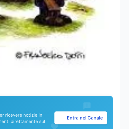
r ricevere notizie in
Entra nel Canale
menti direttamente sul