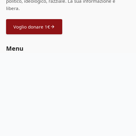
politico, ideologico, razziale. La sua informazione è
libera.
Voglio donare 1€
Menu
Home
Offerte Amazon
Guide all'acquisto
Scrivi una notizia
Sostienici
Feed RSS
Privacy Policy
Cookie Policy
Seguici sui canali