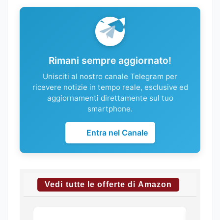
Rimani sempre aggiornato!
Unisciti al nostro canale Telegram per
ricevere notizie in tempo reale, esclusive ed
aggiornamenti direttamente sul tuo
smartphone.
Entra nel Canale