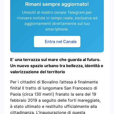
Rimani sempre aggiornato!
Unisciti al nostro canale Telegram per
ricevere notizie in tempo reale, esclusive ed
aggiornamenti direttamente sul tuo
smartphone.
Entra nel Canale
E’ una terrazza sul mare che guarda al futuro.
Un nuovo spazio urbano tra bellezza, identità e
valorizzazione del territorio
Per i cittadini di Bovalino l’attesa è finalmente
finita! Il tratto di lungomare San Francesco di
Paola (circa 130 metri) franato la sera del 19
febbraio 2019 a seguito delle forti mareggiate,
è stato ultimato e restituito ufficialmente alla
cittadinanza. L'inaugurazione di questa