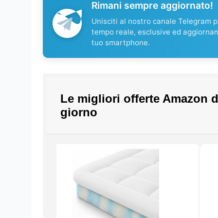
Rimani sempre aggiornato!
Unisciti al nostro canale Telegram pe
tempo reale, esclusive ed aggiorna
tuo smartphone.