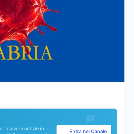
r ricevere notizie in
Entra nel Canale