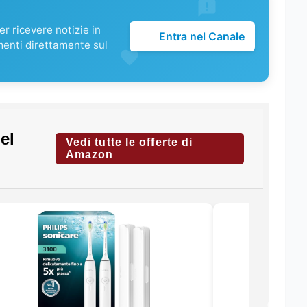
r ricevere notizie in
Entra nel Canale
menti direttamente sul