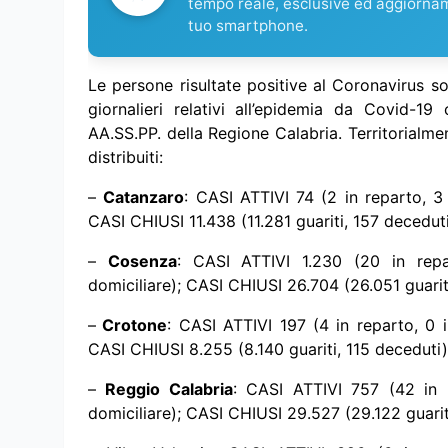
tempo reale, esclusive ed aggiorna
tuo smartphone.
Le persone risultate positive al Coronavirus so
giornalieri relativi all’epidemia da Covid-19
AA.SS.PP. della Regione Calabria. Territorialment
distribuiti:
–
Catanzaro
: CASI ATTIVI 74 (2 in reparto, 3 
CASI CHIUSI 11.438 (11.281 guariti, 157 deceduti
–
Cosenza
: CASI ATTIVI 1.230 (20 in repar
domiciliare); CASI CHIUSI 26.704 (26.051 guarit
–
Crotone
: CASI ATTIVI 197 (4 in reparto, 0 i
CASI CHIUSI 8.255 (8.140 guariti, 115 deceduti)
–
Reggio Calabria
: CASI ATTIVI 757 (42 in r
domiciliare); CASI CHIUSI 29.527 (29.122 guarit