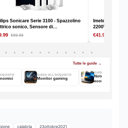
gione
calabria
23ottobre2021