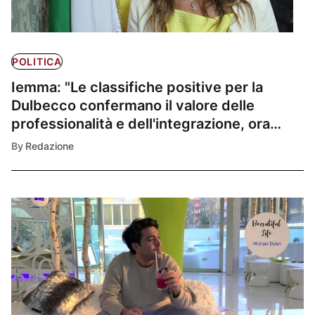
POLITICA
Iemma: "Le classifiche positive per la
Dulbecco confermano il valore delle
professionalità e dell'integrazione, ora
avanti sul nuovo ospedale"
By
Redazione