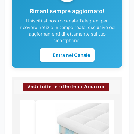
Rimani sempre aggiornato!
Unisciti al nostro canale Telegram per
ricevere notizie in tempo reale, esclusive ed
aggiornamenti direttamente sul tuo
smartphone.
Entra nel Canale