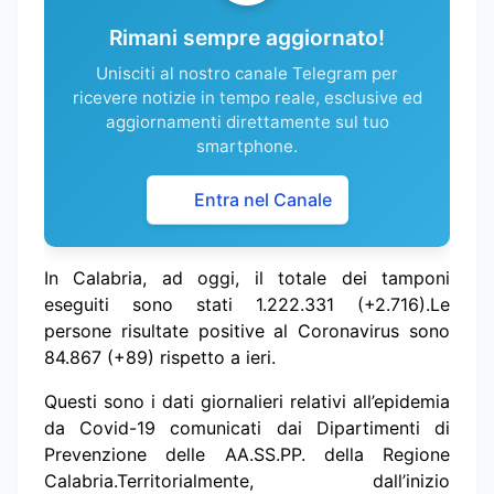
Rimani sempre aggiornato!
Unisciti al nostro canale Telegram per
ricevere notizie in tempo reale, esclusive ed
aggiornamenti direttamente sul tuo
smartphone.
Entra nel Canale
I
n Calabria, ad oggi, il totale dei tamponi
eseguiti sono stati 1.222.331 (+2.716).Le
persone risultate positive al Coronavirus sono
84.867 (+89) rispetto a ieri.
Questi sono i dati giornalieri relativi all’epidemia
da Covid-19 comunicati dai Dipartimenti di
Prevenzione delle AA.SS.PP. della Regione
Calabria.Territorialmente, dall’inizio