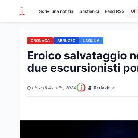
OF
Scrivi una notizia
Sostienici
Feed RSS
CRONACA
ABRUZZO
L'AQUILA
Eroico salvataggio n
due escursionisti por
giovedì 4 aprile, 2024
Redazione