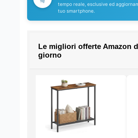
tempo reale, esclusive ed aggiorna
tuo smartphone.