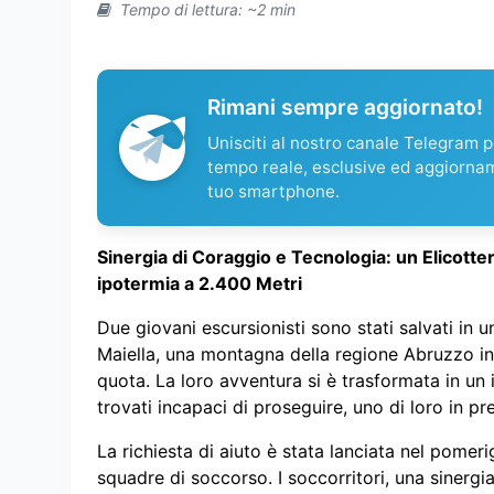
Tempo di lettura: ~2 min
Rimani sempre aggiornato!
Unisciti al nostro canale Telegram pe
tempo reale, esclusive ed aggiorna
tuo smartphone.
Sinergia di Coraggio e Tecnologia: un Elicotte
ipotermia a 2.400 Metri
Due giovani escursionisti sono stati salvati in
Maiella, una montagna della regione Abruzzo in 
quota. La loro avventura si è trasformata in un 
trovati incapaci di proseguire, uno di loro in pr
La richiesta di aiuto è stata lanciata nel pomeri
squadre di soccorso. I soccorritori, una sinergi