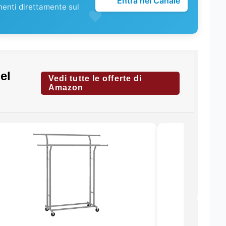
Entra nel Canale
menti direttamente sul