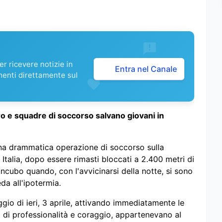
r ricevere notizie in
Entra nel Canale
menti direttamente sul
ro e squadre di soccorso salvano giovani in
 una drammatica operazione di soccorso sulla
Italia, dopo essere rimasti bloccati a 2.400 metri di
incubo quando, con l'avvicinarsi della notte, si sono
eda all'ipotermia.
ggio di ieri, 3 aprile, attivando immediatamente le
a di professionalità e coraggio, appartenevano al