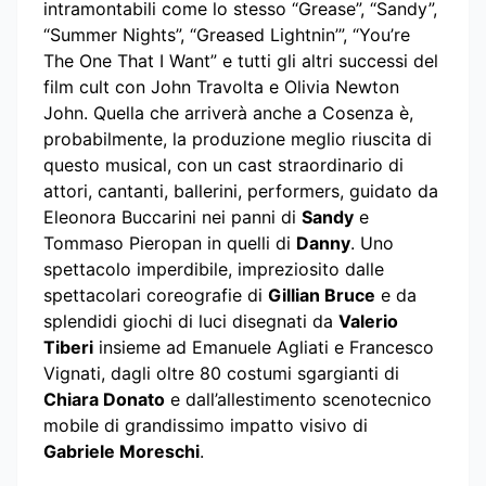
intramontabili come lo stesso “Grease”, “Sandy”,
“Summer Nights”, “Greased Lightnin’”, “You’re
The One That I Want” e tutti gli altri successi del
film cult con John Travolta e Olivia Newton
John. Quella che arriverà anche a Cosenza è,
probabilmente, la produzione meglio riuscita di
questo musical, con un cast straordinario di
attori, cantanti, ballerini, performers, guidato da
Eleonora Buccarini nei panni di
Sandy
e
Tommaso Pieropan in quelli di
Danny
. Uno
spettacolo imperdibile, impreziosito dalle
spettacolari coreografie di
Gillian Bruce
e da
splendidi giochi di luci disegnati da
Valerio
Tiberi
insieme ad Emanuele Agliati e Francesco
Vignati, dagli oltre 80 costumi sgargianti di
Chiara Donato
e dall’allestimento scenotecnico
mobile di grandissimo impatto visivo di
Gabriele Moreschi
.