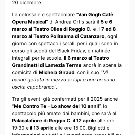
20 dicembre.
La colossale e spettacolare “
Van Gogh Cafè
Opera Musical
” di Andrea Ortis sarà il
5 e 6
marzo al Teatro Cilea di Reggio C.
e il
7 ed 8
marzo al Teatro Politeama di Catanzaro
, ogni
giorno con spettacoli serali, per i quali sono in
corso gli sconti del Black Friday, e matinée
integrali per le scuole.
Il 6 marzo al Teatro
Grandinetti di Lamezia Terme
andrà in scena la
comicità di
Michela Giraud
, con il suo “
Mi
hanno gettata in mezzo ai lupi e non ne sono
uscita capobranco
”.
Tra gli eventi già confermati per il 2025 anche
“
Me Contro Te – Lo show dei 10 anni!
”, lo
spettacolo più amato dai bambini, che sarà al
Palacalafiore di Reggio C. il 12 aprile
alle ore
19:30 e
il 13 aprile
alle ore 15:00.
Biglietti e
informazioni su tutti gli eventi sono reperibili su