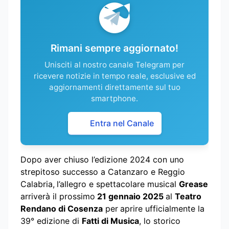
Rimani sempre aggiornato!
Unisciti al nostro canale Telegram per
ricevere notizie in tempo reale, esclusive ed
aggiornamenti direttamente sul tuo
smartphone.
Entra nel Canale
Dopo aver chiuso l’edizione 2024 con uno
strepitoso successo a Catanzaro e Reggio
Calabria,
l’allegro e spettacolare musical
Grease
arriverà il prossimo
21 gennaio 2025
al
Teatro
Rendano di Cosenza
per
aprire ufficialmente la
39° edizione di
Fatti di Musica
, lo storico