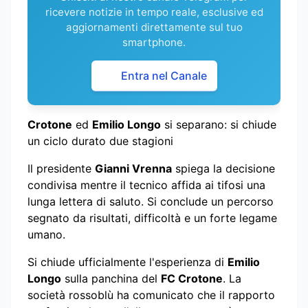
ricevere notizie in tempo reale, esclusive ed
aggiornamenti direttamente sul tuo
smartphone.
Entra nel Canale
Crotone
ed
Emilio Longo
si separano: si chiude
un ciclo durato due stagioni
Il presidente
Gianni Vrenna
spiega la decisione
condivisa mentre il tecnico affida ai tifosi una
lunga lettera di saluto. Si conclude un percorso
segnato da risultati, difficoltà e un forte legame
umano.
Si chiude ufficialmente l'esperienza di
Emilio
Longo
sulla panchina del
FC Crotone
. La
società rossoblù ha comunicato che il rapporto