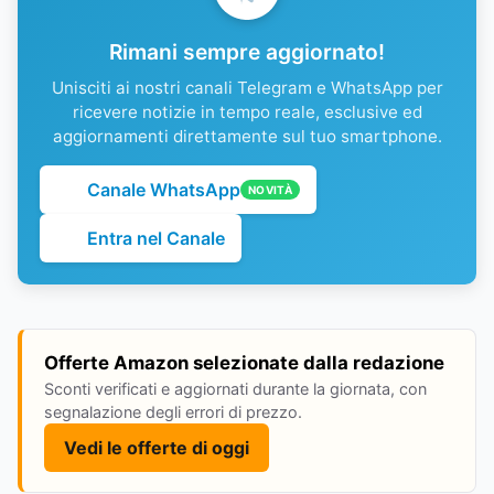
Rimani sempre aggiornato!
Unisciti ai nostri canali Telegram e WhatsApp per
ricevere notizie in tempo reale, esclusive ed
aggiornamenti direttamente sul tuo smartphone.
Canale WhatsApp
NOVITÀ
Entra nel Canale
Offerte Amazon selezionate dalla redazione
Sconti verificati e aggiornati durante la giornata, con
segnalazione degli errori di prezzo.
Vedi le offerte di oggi