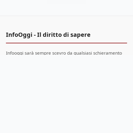
InfoOggi - Il diritto di sapere
Infooggi sarà sempre scevro da qualsiasi schieramento
politico, ideologico, razziale. La sua informazione è
libera.
Voglio donare 1€
Menu
Home
Offerte Amazon