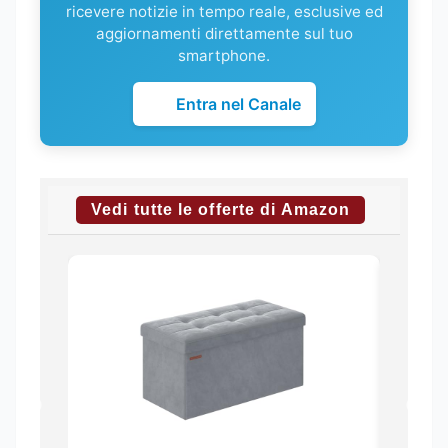
ricevere notizie in tempo reale, esclusive ed
aggiornamenti direttamente sul tuo
smartphone.
Entra nel Canale