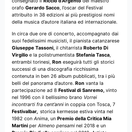
consegnato il
Riccio d’Argento
del maestro
orafo
Gerardo Sacco
, l’oscar del Festival
attribuito in 38 edizioni ai più prestigiosi nomi
della musica d’autore italiana ed internazionale.
In circa due ore di concerto, accompagnato dai
suoi fedelissimi musicisti, il pianista catanzarese
Giuseppe Tassoni,
il chitarrista
Roberto Di
Virgilio
e la polistrumentista
Stefania Tasca
,
entrambi torinesi,
Ron
eseguirà tutti gli storici
successi di una discografia ricchissima
contenuta in ben 26 album pubblicati, tra i più
belli del panorama d’autore.
Ron
vanta la
partecipazione ad 8
Festival di Sanremo,
vinto
nel 1996 con il bellissimo brano
Vorrei
incontrarti fra cent’anni
in coppia con Tosca, 7
Festivalbar,
storica kermesse estiva vinta nel
1982 con
Anima
, un
Premio della Critica Mia
Martini
per
Almeno pensami
nel 2018 e un