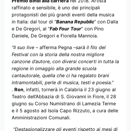
Premio Bindi alla carriera
nel 2018. Artista
raffinato e sensibile, è uno dei principali
protagonisti dei più grandi eventi della musica
in Italia: dal tour di “
Banana Republic
” con Dalla
e De Gregori, al “
Fab Four Tour
” con Pino
Daniele, De Gregori e Fiorella Mannoia.
“Il suo live
– afferma Pegna –
sarà il filo del
Festival con la storia della nostra migliore
canzone d’autore, con diversi concerti in tutta la
regione in omaggio alla grande scuola
cantautorale, quella che ci ha regalato brani
intramontabili, perle di musica, testi e poesia.”
.
Ron
, infatti, tornerà in Calabria il 23 giugno al
Teatro dell’Abbazia di S. Giovanni in Fiore, il 28
giugno su Corso Numistrano di Lamezia Terme
e il 5 agosto ad Isola Capo Rizzuto, a cura delle
Amministrazioni Comunali.
“Destagionalizzare gli eventi rispetto ai mesi di