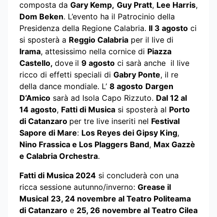
composta da
Gary Kemp,
Guy Pratt
,
Lee Harris
,
Dom Beken
. L’evento ha il Patrocinio della
Presidenza della Regione Calabria.
Il 3 agosto
ci
si sposterà a
Reggio Calabria
per il live di
Irama
, attesissimo nella cornice di
Piazza
Castello,
dove
il
9 agosto
ci sarà anche il live
ricco di effetti speciali di
Gabry Ponte
, il re
della dance mondiale. L’
8 agosto
Dargen
D’Amico
sarà ad Isola Capo Rizzuto.
Dal 12 al
14 agosto
,
Fatti di Musica
si sposterà al
Porto
di Catanzaro
per tre live inseriti nel
Festival
Sapore di Mare
:
Los Reyes dei Gipsy King
,
Nino Frassica e Los Plaggers Band
,
Max Gazzè
e Calabria Orchestra
.
Fatti di Musica 2024
si concluderà con una
ricca sessione autunno/inverno:
Grease il
Musical
23, 24 novembre al Teatro Politeama
di Catanzaro
e
25, 26 novembre al Teatro Cilea