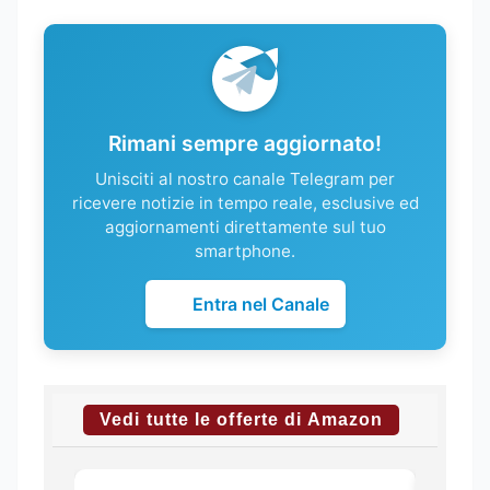
Rimani sempre aggiornato!
Unisciti al nostro canale Telegram per
ricevere notizie in tempo reale, esclusive ed
aggiornamenti direttamente sul tuo
smartphone.
Entra nel Canale