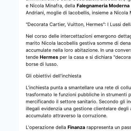
e Nicola Minafra, della
Falegnameria Moderna
Andriani, moglie di Iacobellis, insieme a Nicol
"Decorata Cartier, Vuitton, Hermes": I Lussi del
Nel corso delle intercettazioni emergono dettagl
marito Nicola Iacobellis gestiva somme di den
accumulate nella loro abitazione. In una conver
tende
Hermes
per la casa e si dichiara "decorat
borse di lusso.
Gli obiettivi dell'inchiesta
L'inchiesta punta a smantellare una rete di collu
trasformato le funzioni pubbliche in strumenti pe
mercificando il settore sanitario. Secondo gli in
illegali evidenzia una gestione clientelare degli
accumulato attraverso la corruzione.
L'operazione della
Finanza
rappresenta un passo