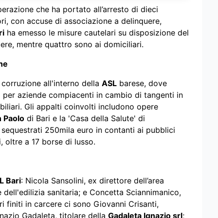
erazione che ha portato all’arresto di dieci
ri, con accuse di associazione a delinquere,
ri
ha emesso le misure cautelari su disposizione del
ere, mentre quattro sono ai domiciliari.
ne
 corruzione all'interno della
ASL
barese, dove
ti per aziende compiacenti in cambio di tangenti in
iliari. Gli appalti coinvolti includono opere
 Paolo
di Bari e la 'Casa della Salute' di
 sequestrati 250mila euro in contanti ai pubblici
, oltre a 17 borse di lusso.
L Bari
: Nicola Sansolini, ex direttore dell’area
 dell'edilizia sanitaria; e Concetta Sciannimanico,
i finiti in carcere ci sono Giovanni Crisanti,
gnazio Gadaleta, titolare della
Gadaleta Ignazio srl
;