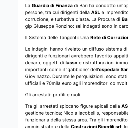
La
Guardia di Finanza
di Bari ha condotto un'op
persone, tra cui dirigenti della
ASL
e imprendito
corruzione, e turbativa d'asta. La Procura di
Ba
gip Giuseppe Ronzino: sei indagati sono in carc
Il Sistema delle Tangenti: Una
Rete di Corruzio
Le indagini hanno rivelato un diffuso sistema di
dirigenti e funzionari avrebbero favorito appal
denaro, oggetti di
lusso
e ristrutturazioni immob
importanti come il 'gabbione' dell’
ospedale San
Giovinazzo. Durante le perquisizioni, sono stati
ufficiali e 70mila euro agli imprenditori coinvolti
Gli arrestati: profili e ruoli
Tra gli arrestati spiccano figure apicali della
AS
gestione tecnica; Nicola Iacobellis, responsabile
funzionaria della stessa area. Tra gli imprenditor
amministratore della
Costruzioni Bioedili srl
; I