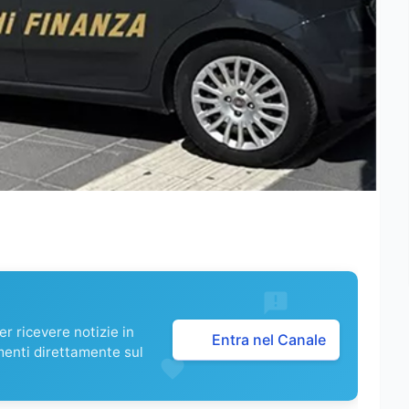
r ricevere notizie in
Entra nel Canale
menti direttamente sul