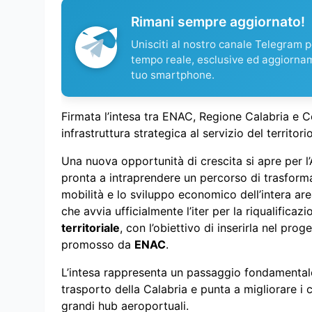
Rimani sempre aggiornato!
Unisciti al nostro canale Telegram pe
tempo reale, esclusive ed aggiorna
tuo smartphone.
Firmata l’intesa tra ENAC, Regione Calabria e 
infrastruttura strategica al servizio del territori
Una nuova opportunità di crescita si apre per l’
pronta a intraprendere un percorso di trasform
mobilità e lo sviluppo economico dell’intera area
che avvia ufficialmente l’iter per la riqualificaz
territoriale
, con l’obiettivo di inserirla nel pro
promosso da
ENAC
.
L’intesa rappresenta un passaggio fondamentale 
trasporto della Calabria e punta a migliorare i c
grandi hub aeroportuali.