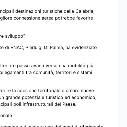
ncipali destinazioni turistiche della Calabria,
igliore connessione aerea potrebbe favorire
re sviluppo”
e di ENAC, Pierluigi Di Palma, ha evidenziato il
teriore passo avanti verso una mobilità più
collegamenti tra comunità, territori e sistemi
vorire la coesione territoriale e creare nuove
 un grande potenziale turistico ed economico,
pali poli infrastrutturali del Paese.
ionale
 candida a diventare uno dei punti di riferimento