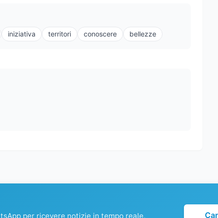
iniziativa
territori
conoscere
bellezze
Ca
atsApp per ricevere notizie in tempo reale,