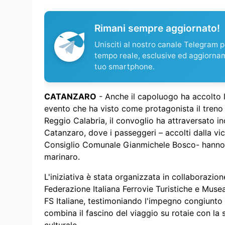
Rimani sempre aggiornato!
Unisciti al nostro canale Telegram pe
tempo reale, esclusive ed aggiorna
tuo smartphone.
CATANZARO
- Anche il capoluogo ha accolto l
evento che ha visto come protagonista il treno 
Reggio Calabria, il convoglio ha attraversato in
Catanzaro, dove i passeggeri – accolti dalla v
Consiglio Comunale Gianmichele Bosco- hanno p
marinaro.
L'iniziativa è stata organizzata in collaborazio
Federazione Italiana Ferrovie Turistiche e Muse
FS Italiane, testimoniando l'impegno congiunto n
combina il fascino del viaggio su rotaie con la 