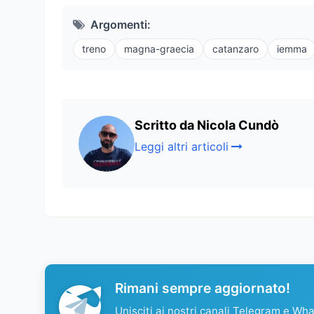
Argomenti:
treno
magna-graecia
catanzaro
iemma
Scritto da Nicola Cundò
Leggi altri articoli
Rimani sempre aggiornato!
Unisciti ai nostri canali Telegram e Wh