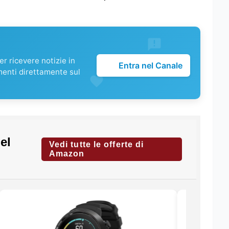
r ricevere notizie in
Entra nel Canale
menti direttamente sul