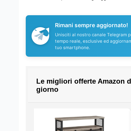
Rimani sempre aggiornato!
Unisciti al nostro canale Telegram pe
tempo reale, esclusive ed aggiorna
tuo smartphone.